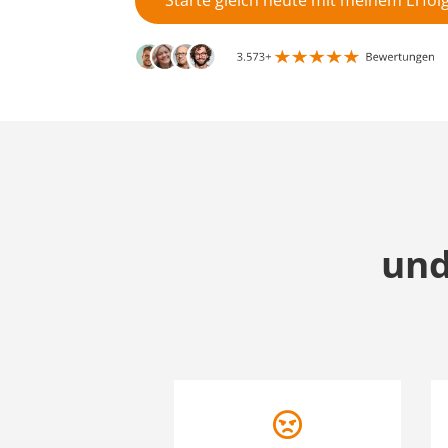
und
