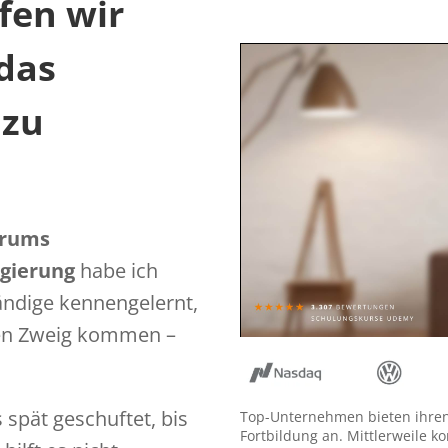
fen wir
 das
 zu
trums
egierung
habe ich
ändige kennengelernt,
nen Zweig kommen –
 spät geschuftet, bis
Top-Unternehmen bieten ihren 
Fortbildung an. Mittlerweile k