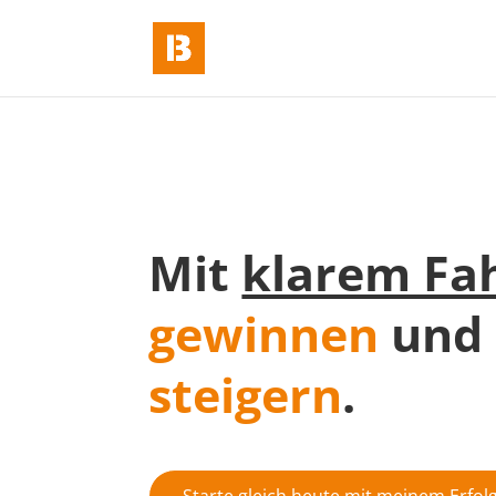
Mit
klarem Fa
gewinnen
und 
steigern
.
Starte gleich heute mit meinem Erfol