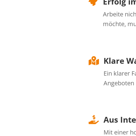
Erfolg i

Arbeite nic
möchte, mu
Klare W

Ein klarer 
Angeboten 
Aus Int

Mit einer 