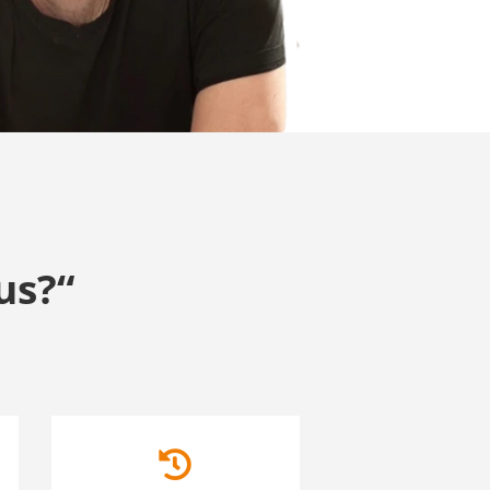
us?“
