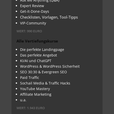
Ask Me Anything (Q&A)
Expert Review
Get-it-Done-Days
Checklisten, Vorlagen, Tool-Tipps
VIP-Community
WERT: 990 EURO
Alle Vertiefungskurse
Die perfekte Landingpage
Das perfekte Angebot
KI/AI und ChatGPT
WordPress & WordPress Sicherheit
SEO 30:30 & Evergreen SEO
Paid Traffic
Sochail Media & Traffic Hacks
YouTube Mastery
Affiliate Marketing
u.a.
WERT: 1.943 EURO