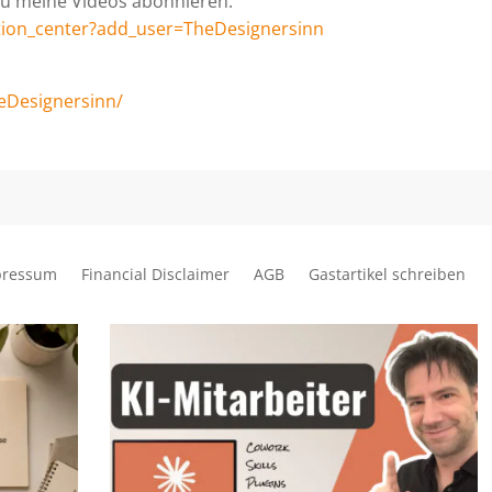
 du meine Videos abonnieren:
tion_center?add_user=TheDesignersinn
eDesignersinn/
pressum
Financial Disclaimer
AGB
Gastartikel schreiben