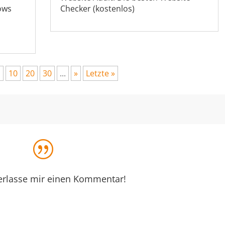
ows
Checker (kostenlos)
.
10
20
30
...
»
Letzte »
|
terlasse mir einen Kommentar!