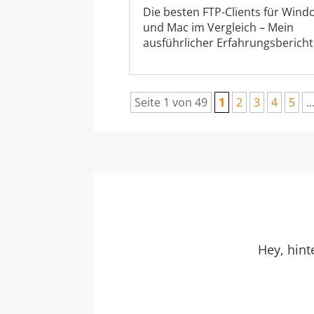
Die besten FTP-Clients für Wind
und Mac im Vergleich – Mein
ausführlicher Erfahrungsbericht
Seite 1 von 49
1
2
3
4
5
..
Hey, hin