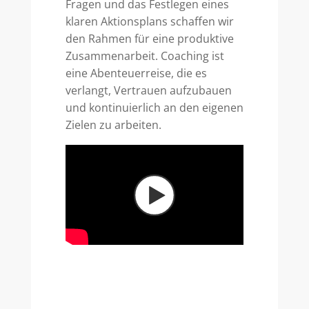
Fragen und das Festlegen eines
klaren Aktionsplans schaffen wir
den Rahmen für eine produktive
Zusammenarbeit. Coaching ist
eine Abenteuerreise, die es
verlangt, Vertrauen aufzubauen
und kontinuierlich an den eigenen
Zielen zu arbeiten.