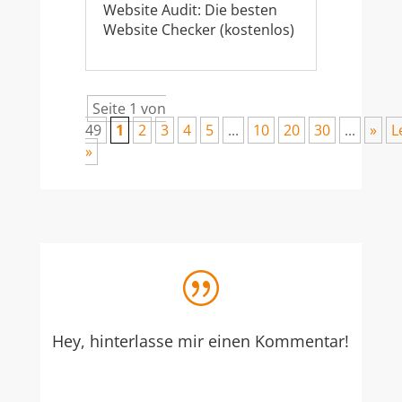
Website Audit: Die besten
Website Checker (kostenlos)
Seite 1 von
49
1
2
3
4
5
...
10
20
30
...
»
L
»
|
Hey, hinterlasse mir einen Kommentar!