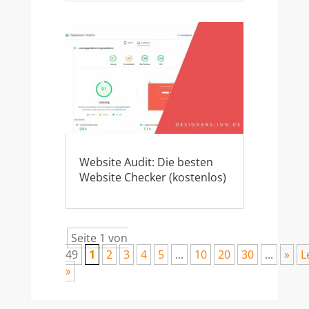
Website Audit: Die besten
Website Checker (kostenlos)
Seite 1 von
49
1
2
3
4
5
...
10
20
30
...
»
L
»