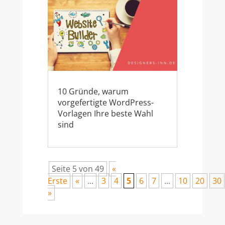
10 Gründe, warum
vorgefertigte WordPress-
Vorlagen Ihre beste Wahl
sind
Seite 5 von 49
«
Erste
«
...
3
4
5
6
7
...
10
20
30
»