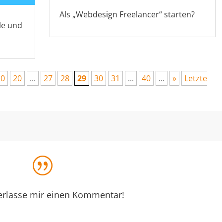
Als „Webdesign Freelancer“ starten?
le und
10
20
...
27
28
29
30
31
...
40
...
»
Letzte
|
terlasse mir einen Kommentar!